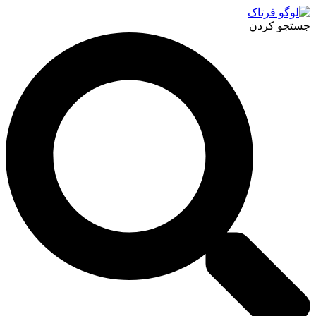
پرش
به
جستجو کردن
محتوا