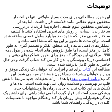
توضیحات
این حوزه مطالعاتی، برای مدت بسیار طولانی، تنها در انحصار
محققین علوم عقلانی مانند فلاسفه قرار داشت، اما بعد از
رنسانس، محققین علوم طبیعی اجازه پیدا کردند تا در بررسی
ساختار بدن انسان، از روش های تجربی استفاده کنند. با کشف
ساختار عصبی مغز، که حدود صد میلیارد سلول عصبی ساخته شده
است، برای مدت ها تصور بر این بود که منشا احساسات و
عملکردهای ذهنی مانند درک، منطق، تفکر و تصمیم گیری به طور
کامل در مغز است، اما طبق پژوهش های انجام شده در طول دهه
1990 میلادی، این دیدگاه که مغز برای ظهور عملکردهای ذهنی و
احساسی در یک پیوستگی با بدن کار می کند شتاب گرفت و در حال
حاضر به طور کامل پذیرفته شده است.
مطالعه این
کتاب
برای تمام افرادی که خواهان یک زندگی موفق و
پربار و خواهان پیشرفت روزافزون هستند توصیه می شود. این
کتاب(
برنامه فیتنس مغز
) با هدف ارائه تحقیقات جدید مرتبط با نقش
قلب در بهزیستی و سلامت روان- تنی تهیه شده است; ایده ها و
تکنیک های این کتاب نباید به جای درمان ها و پیشنهادات جدی
پزشکی مورد استفاده قرار گیرد، اما می تواند راهی برای داشتن یک
زندگی هوشیارانه پیش رویتان باز کند و هنگام مواجهه با تصمیمات
کلیدی در زندگی، راهنمای شما باشد.