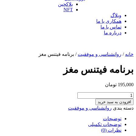
بلاکچین
NFT
وبلاگ
همکاری با ما
تماس با ما
درباره ما
خانه
/
روانشناسی و موفقیت
/ برنامه فیتنس مغز
برنامه فیتنس مغز
195,000
تومان
برنامه
فیتنس
افزودن به سبد خرید
مغز
دسته بندی
روانشناسی و موفقیت
عدد
توضیحات
توضیحات تکمیلی
نظرات (0)