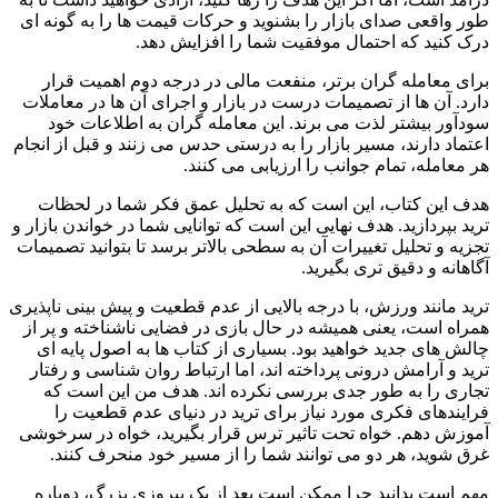
طور واقعی صدای بازار را بشنوید و حرکات قیمت ها را به گونه ای
درک کنید که احتمال موفقیت شما را افزایش دهد.
برای معامله گران برتر، منفعت مالی در درجه دوم اهمیت قرار
دارد. آن ها از تصمیمات درست در بازار و اجرای آن ها در معاملات
سودآور بیشتر لذت می برند. این معامله گران به اطلاعات خود
اعتماد دارند، مسیر بازار را به درستی حدس می زنند و قبل از انجام
هر معامله، تمام جوانب را ارزیابی می کنند.
هدف این کتاب، این است که به تحلیل عمق فکر شما در لحظات
ترید بپردازید. هدف نهایی این است که توانایی شما در خواندن بازار و
تجزیه و تحلیل تغییرات آن به سطحی بالاتر برسد تا بتوانید تصمیمات
آگاهانه و دقیق تری بگیرید.
ترید مانند ورزش، با درجه بالایی از عدم قطعیت و پیش بینی ناپذیری
همراه است، یعنی همیشه در حال بازی در فضایی ناشناخته و پر از
چالش های جدید خواهید بود. بسیاری از کتاب ها به اصول پایه ای
ترید و آرامش درونی پرداخته اند، اما ارتباط روان شناسی و رفتار
تجاری را به طور جدی بررسی نکرده اند. هدف من این است که
فرایندهای فکری مورد نیاز برای ترید در دنیای عدم قطعیت را
آموزش دهم. خواه تحت تاثیر ترس قرار بگیرید، خواه در سرخوشی
غرق شوید، هر دو می توانند شما را از مسیر خود منحرف کنند.
مهم است بدانید چرا ممکن است بعد از یک پیروزی بزرگ، دوباره