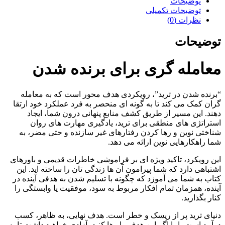
توضیحات
توضیحات تکمیلی
نظرات (0)
توضیحات
معامله گری برای برنده شدن
“برنده شدن در ترید”، رویکردی هدف محور است که به معامله
گران کمک می کند تا به گونه ای منحصر به فرد عملکرد خود ارتقا
دهند. این مسیر از طریق کشف منابع پنهانی درون شما، ایجاد
استراتژی های منطقی برای ترید، یادگیری مهارت های روان
شناختی نوین و رها کردن رفتارهای غیر سازنده و حتی مضر، به
شما راهکارهایی نوین ارائه می دهد.
این رویکرد، تاکید ویژه ای بر فراموشی خاطرات قدیمی و باورهای
اشتباهی دارد که شما پیرامون آن ها زندگی تان را ساخته اید. این
کتاب به شما می آموزد که چگونه با تسلیم شدن به هدفی آینده در
آینده، همزمان تمام افکار مربوط به سود، موفقیت یا وابستگی را
کنار بگذارید.
دنیای ترید پر از ریسک و خطر است. هدف نهایی، به ظاهر، کسب
درآمد است، اما اگر این هدف را رها کنید، آزادی خواهید داشت تا به