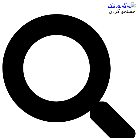
پرش
به
جستجو کردن
محتوا