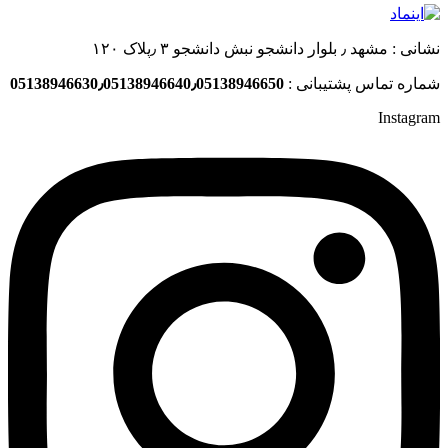
نشانی : مشهد ٫ بلوار دانشجو نبش دانشجو ۳ ٫پلاک ۱۲۰
شماره تماس پشتیبانی :
05138946630٫05138946640٫05138946650
Instagram