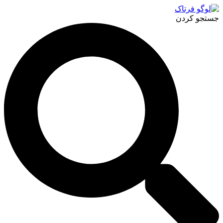
پرش
به
جستجو کردن
محتوا