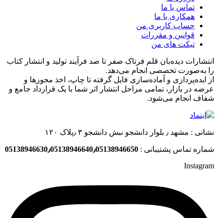
تماس با ما
همکاری با ما
حساب کاربری من
قوانین و مقررات
تیکت های من
انتشارات دیده‌بان قلم فرتاک صفر تا صد فرآیند تولید و انتشار کتاب
را به‌صورت تخصصی انجام می‌دهد.
از ایده‌پردازی و آماده‌سازی فایل گرفته تا چاپ، اخذ مجوزها و
عرضه در بازار، تمامی مراحل انتشار اثر شما با یک قرارداد جامع و
شفاف انجام می‌شود.
نشانی : مشهد ٫ بلوار دانشجو نبش دانشجو ۳ ٫پلاک ۱۲۰
شماره تماس پشتیبانی :
05138946630٫05138946640٫05138946650
Instagram