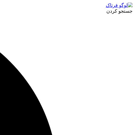
پرش
به
جستجو کردن
محتوا